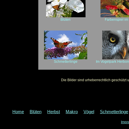
Blüten
Farbenspiel im
Schmetterlinge
Im Vogelpark Herbor
Die Bilder sind urheberrechtlich geschütz
Home
Blüten
Herbst
Makro
Vögel
Schmetterlinge
Impr